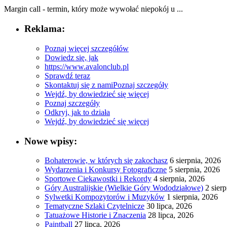
Margin call - ⁤termin, który⁢ może wywołać niepokój u ...
Reklama:
Poznaj więcej szczegółów
Dowiedz się, jak
https://www.avalonclub.pl
Sprawdź teraz
Skontaktuj się z nami
Poznaj szczegóły
Wejdź, by dowiedzieć się więcej
Poznaj szczegóły
Odkryj, jak to działa
Wejdź, by dowiedzieć się więcej
Nowe wpisy:
Bohaterowie, w których się zakochasz
6 sierpnia, 2026
Wydarzenia i Konkursy Fotograficzne
5 sierpnia, 2026
Sportowe Ciekawostki i Rekordy
4 sierpnia, 2026
Góry Australijskie (Wielkie Góry Wododziałowe)
2 sier
Sylwetki Kompozytorów i Muzyków
1 sierpnia, 2026
Tematyczne Szlaki Czytelnicze
30 lipca, 2026
Tatuażowe Historie i Znaczenia
28 lipca, 2026
Paintball
27 lipca, 2026